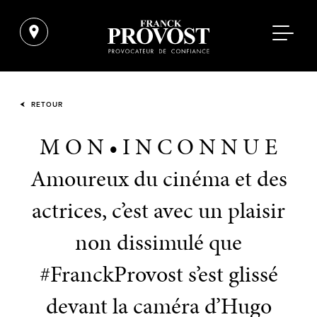
RETOUR
M O N • I N C O N N U E
Amoureux du cinéma et des
actrices, c’est avec un plaisir
non dissimulé que
#FranckProvost s’est glissé
devant la caméra d’Hugo