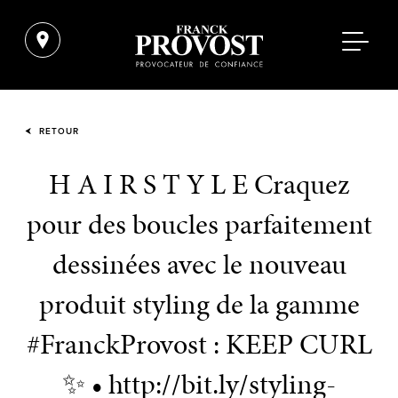
RETOUR
H A I R S T Y L E Craquez
pour des boucles parfaitement
dessinées avec le nouveau
produit styling de la gamme
#FranckProvost : KEEP CURL
✨ • http://bit.ly/styling-