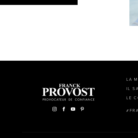
LA 
IL S
LE C
FR