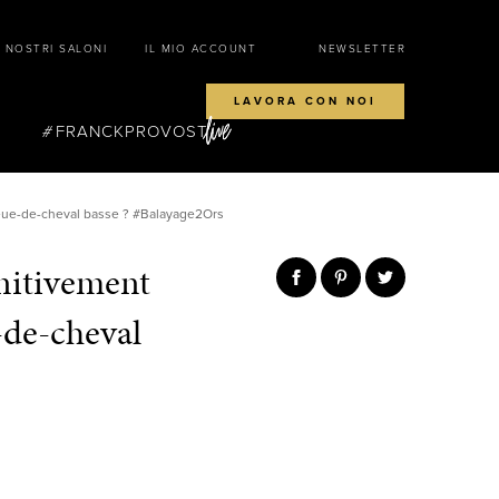
I NOSTRI SALONI
IL MIO ACCOUNT
NEWSLETTER
LAVORA CON NOI
FRANCKPROVOST
queue-de-cheval basse ? #Balayage2Ors
initivement
-de-cheval