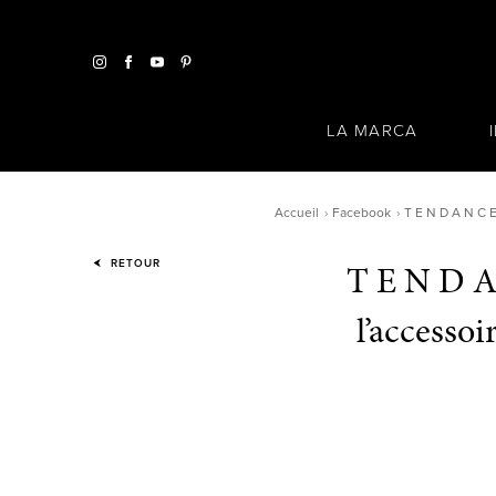
LA MARCA
Accueil
Facebook
T E N D A N C E
T E N D A 
RETOUR
l’accesso