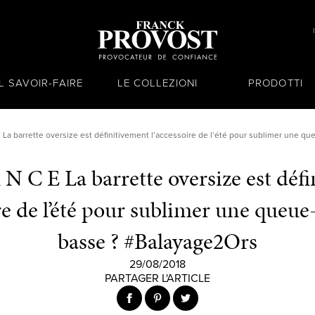
IL SAVOIR-FAIRE
LE COLLEZIONI
PRODOTTI
 La barrette oversize est définitivement l’accessoire de l’été pour sublimer une 
N C E La barrette oversize est déf
ire de l’été pour sublimer une queue
basse ? #Balayage2Ors
29/08/2018
PARTAGER L'ARTICLE