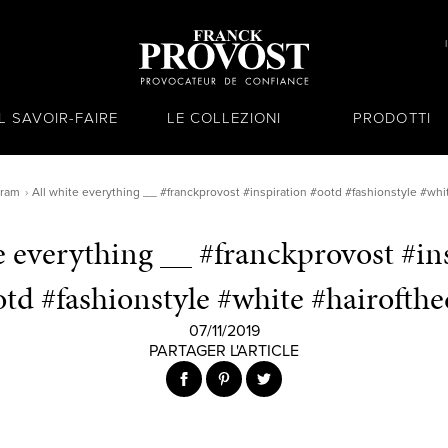
IL SAVOIR-FAIRE
LE COLLEZIONI
PRODOTTI
gram
All white everything __ #franckprovost #inspiration #ootd #fashionstyle #whi
e everything __ #franckprovost #in
td #fashionstyle #white #hairofth
07/11/2019
PARTAGER L'ARTICLE