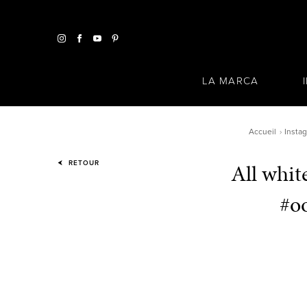
LA MARCA
Accueil
Insta
All whit
RETOUR
#oo