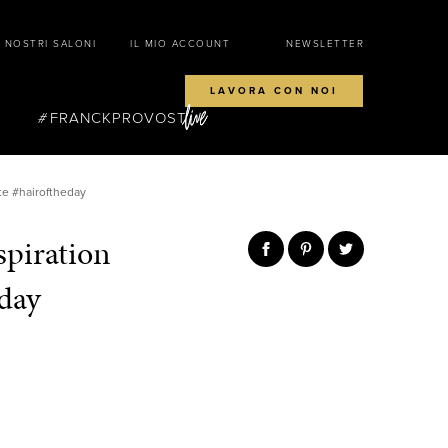
I NOSTRI SALONI
IL MIO ACCOUNT
NEWSLETTER
LAVORA CON NOI
FRANCKPROVOST
te #hairoftheday
spiration
eday