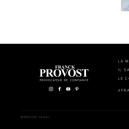
LA 
IL S
LE C
FR
MENZIONI LEGALI