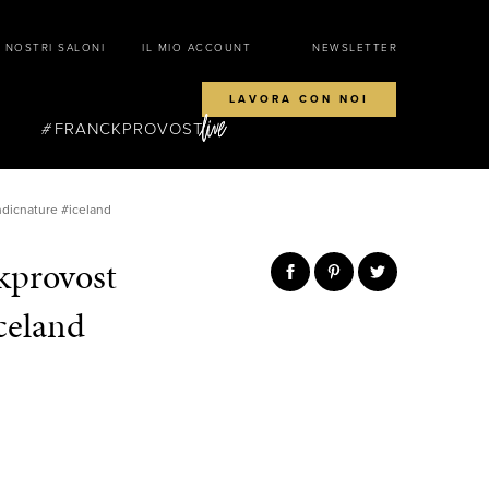
I NOSTRI SALONI
IL MIO ACCOUNT
NEWSLETTER
LAVORA CON NOI
FRANCKPROVOST
ndicnature #iceland
ckprovost
celand