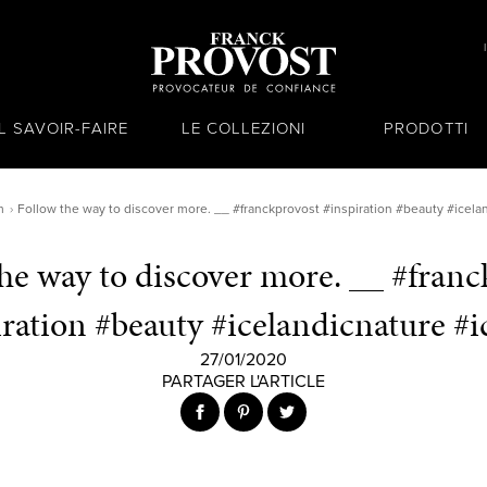
IL SAVOIR-FAIRE
LE COLLEZIONI
PRODOTTI
m
Follow the way to discover more. __ #franckprovost #inspiration #beauty #icela
he way to discover more. __ #fran
iration #beauty #icelandicnature #i
27/01/2020
PARTAGER L'ARTICLE