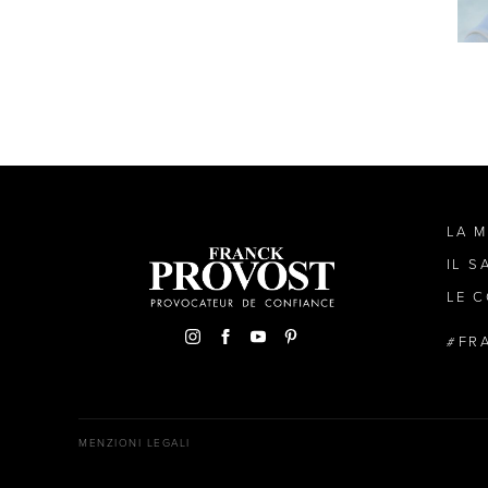
LA 
IL S
LE C
FR
MENZIONI LEGALI