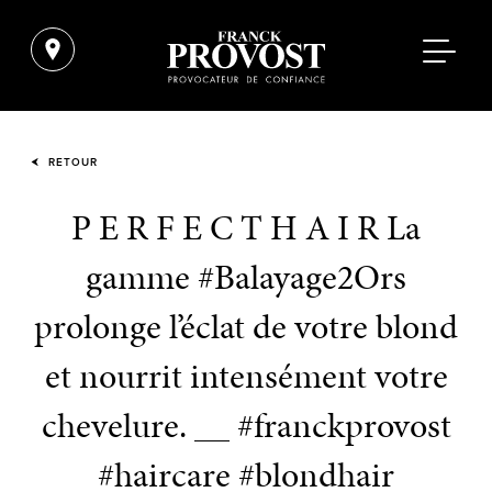
RETOUR
P E R F E C T H A I R La
gamme #Balayage2Ors
prolonge l’éclat de votre blond
et nourrit intensément votre
chevelure. __ #franckprovost
#haircare #blondhair