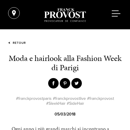
RETOUR
Moda e hairlook alla Fashion Week
di Parigi
#franckprovostparis #franckprovostlive #franckprovost
#SleekHair #SideHair
05/03/2018
Ogni anno i più grandi marchi si incontrano a