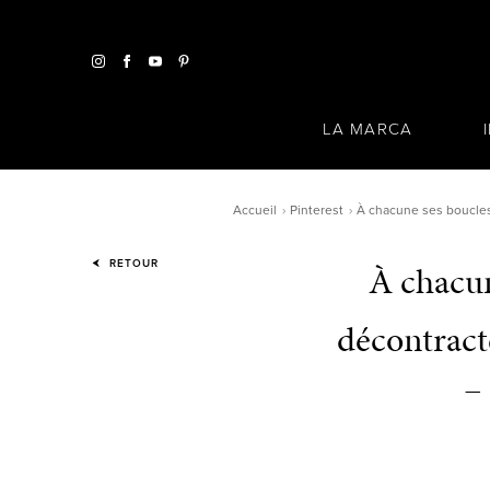
LA MARCA
Accueil
Pinterest
À chacune ses boucles
RETOUR
À chacun
décontract
–