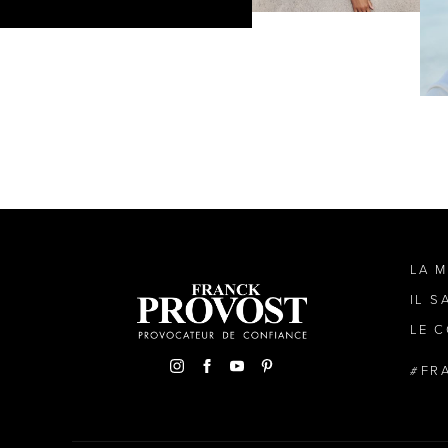
LA 
IL S
LE C
FR