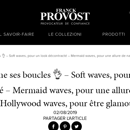
IL SAVOIR-FAIRE
LE COLLEZIONI
PRODOTTI
 👌 – Soft waves, pour un look décontracté – Mermaid waves, pour une allure de n
e ses boucles 👌 – Soft waves, pou
é – Mermaid waves, pour une allur
 Hollywood waves, pour être glamo
02/08/2019
PARTAGER L'ARTICLE