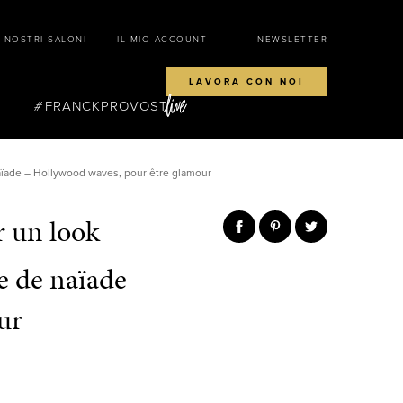
I NOSTRI SALONI
IL MIO ACCOUNT
NEWSLETTER
LAVORA CON NOI
FRANCKPROVOST
aïade – Hollywood waves, pour être glamour
r un look
e de naïade
ur