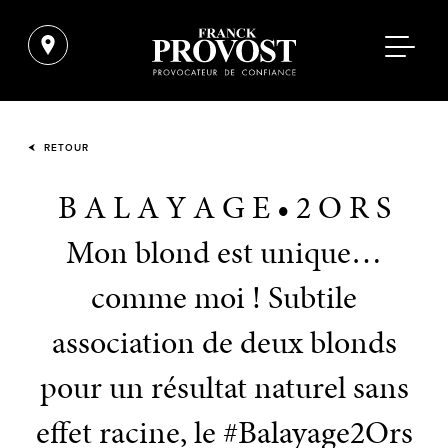
RETOUR
B A L A Y A G E • 2 O R S
Mon blond est unique…
comme moi ! Subtile
association de deux blonds
pour un résultat naturel sans
effet racine, le #Balayage2Ors