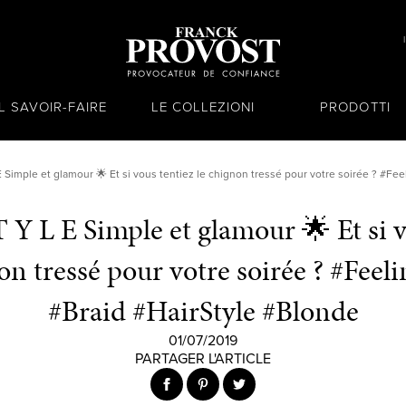
IL SAVOIR-FAIRE
LE COLLEZIONI
PRODOTTI
 E Simple et glamour 🌟 Et si vous tentiez le chignon tressé pour votre soirée ? #Fe
T Y L E Simple et glamour 🌟 Et si v
on tressé pour votre soirée ? #Feel
#Braid #HairStyle #Blonde
01/07/2019
PARTAGER L'ARTICLE