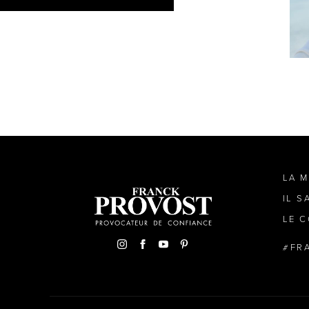
LA 
IL S
LE C
FR