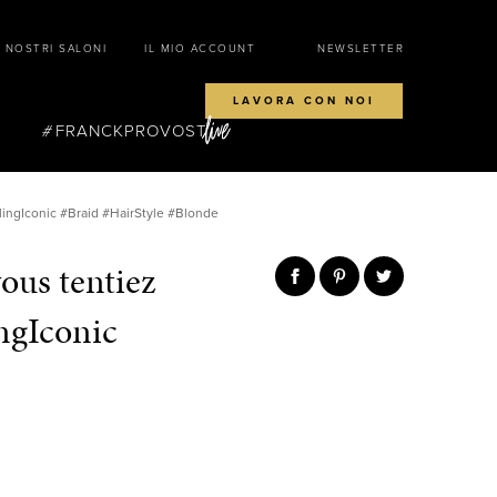
I NOSTRI SALONI
IL MIO ACCOUNT
NEWSLETTER
LAVORA CON NOI
FRANCKPROVOST
elingIconic #Braid #HairStyle #Blonde
ous tentiez
ingIconic