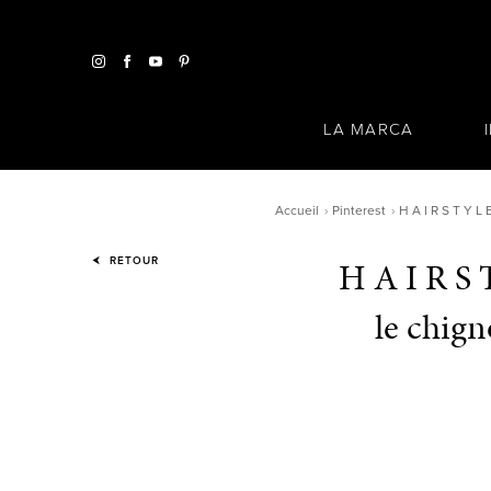
LA MARCA
Accueil
Pinterest
H A I R S T Y L
H A I R S 
RETOUR
le chign