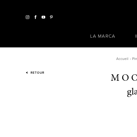
LA MARCA
Accueil
Pi
M O O 
RETOUR
gl