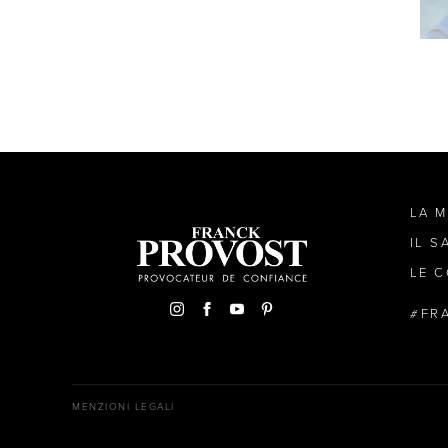
LA 
IL S
LE C
FR
MENZIONI LEGALI