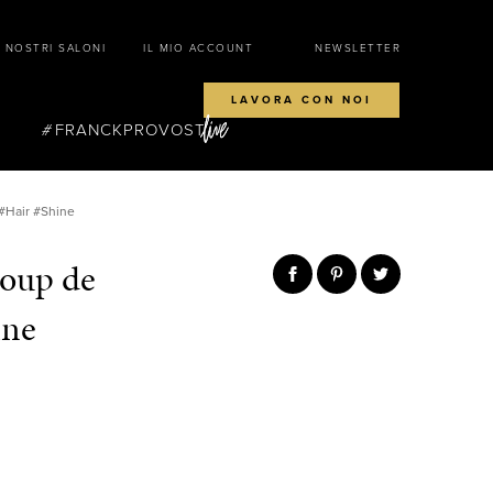
I NOSTRI SALONI
IL MIO ACCOUNT
NEWSLETTER
LAVORA CON NOI
FRANCKPROVOST
#Hair #Shine
coup de
ine