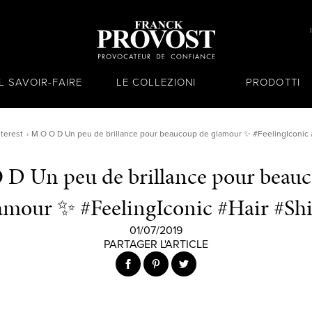
IL SAVOIR-FAIRE
LE COLLEZIONI
PRODOTTI
nterest
M O O D Un peu de brillance pour beaucoup de glamour ✨ #FeelingIconic 
D Un peu de brillance pour beau
amour ✨ #FeelingIconic #Hair #Sh
01/07/2019
PARTAGER L'ARTICLE