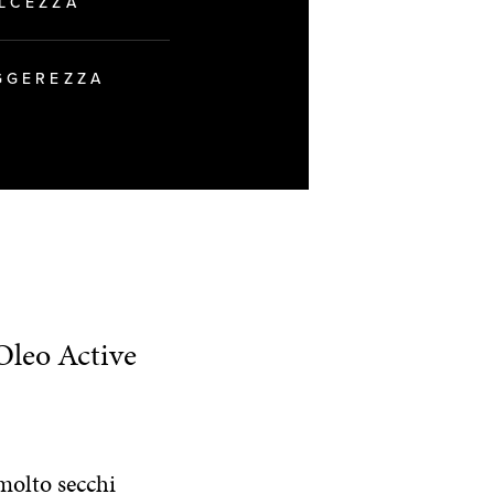
LCEZZA
GGEREZZA
Oleo Active
 molto secchi