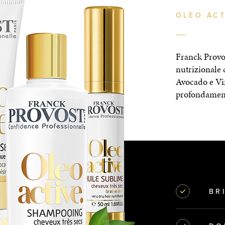
OLEO ACT
Franck Prov
nutrizionale 
Avocado e Vin
profondamente
BR